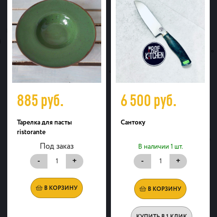
885
руб.
6 500
руб.
Тарелка для пасты
Сантоку
ristorante
Под заказ
В наличии 1 шт.
-
+
-
+
В КОРЗИНУ
В КОРЗИНУ
КУПИТЬ В 1 КЛИК