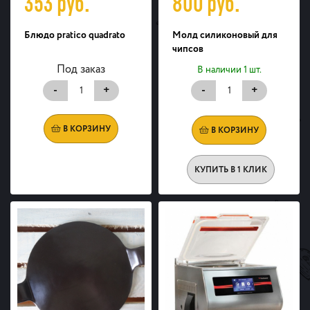
353
руб.
800
руб.
Блюдо pratico quadrato
Молд силиконовый для
чипсов
Под заказ
В наличии 1 шт.
-
+
-
+
В КОРЗИНУ
В КОРЗИНУ
КУПИТЬ В 1 КЛИК