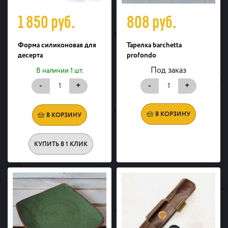
1 850
руб.
808
руб.
Форма силиконовая для
Тарелка barchetta
десерта
profondo
Под заказ
В наличии 1 шт.
-
+
-
+
В КОРЗИНУ
В КОРЗИНУ
КУПИТЬ В 1 КЛИК