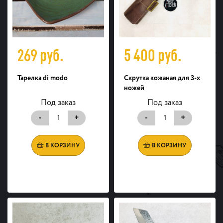
269
руб.
5 400
руб.
Тарелка di modo
Скрутка кожаная для 3-х
ножей
Под заказ
Под заказ
-
+
-
+
В КОРЗИНУ
В КОРЗИНУ