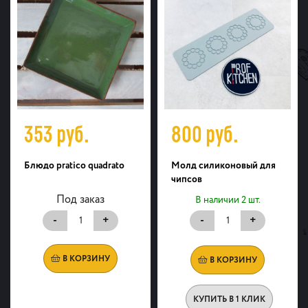
353
руб.
800
руб.
Блюдо pratico quadrato
Молд силиконовый для
чипсов
Под заказ
В наличии 2 шт.
-
+
-
+
В КОРЗИНУ
В КОРЗИНУ
КУПИТЬ В 1 КЛИК