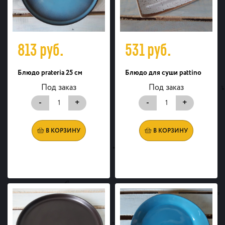
813
руб.
531
руб.
Блюдо prateria 25 см
Блюдо для суши pattino
Под заказ
Под заказ
-
+
-
+
В КОРЗИНУ
В КОРЗИНУ