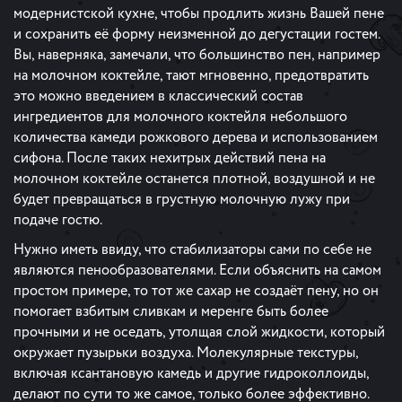
модернистской кухне, чтобы продлить жизнь Вашей пене
и сохранить её форму неизменной до дегустации гостем.
Вы, наверняка, замечали, что большинство пен, например
на молочном коктейле, тают мгновенно, предотвратить
это можно введением в классический состав
ингредиентов для молочного коктейля небольшого
количества камеди рожкового дерева и использованием
сифона. После таких нехитрых действий пена на
молочном коктейле останется плотной, воздушной и не
будет превращаться в грустную молочную лужу при
подаче гостю.
Нужно иметь ввиду, что стабилизаторы сами по себе не
являются пенообразователями. Если объяснить на самом
простом примере, то тот же сахар не создаёт пену, но он
помогает взбитым сливкам и меренге быть более
прочными и не оседать, утолщая слой жидкости, который
окружает пузырьки воздуха. Молекулярные текстуры,
включая ксантановую камедь и другие гидроколлоиды,
делают по сути то же самое, только более эффективно.