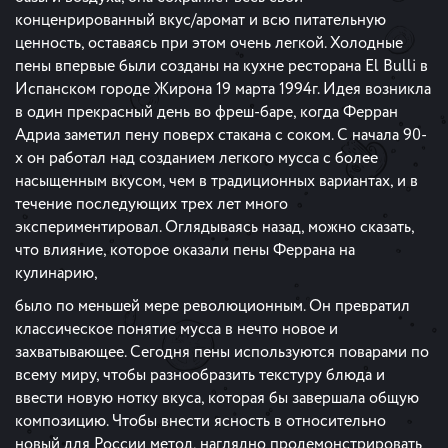
конценрированный вкус/аромат и всю питательную
ценность, оставаясь при этом очень легкой. Холодные
пены впервые были созданы на кухне ресторана El Bulli в
Испанском городе Жирона 19 марта 1994г. Идея возникла
в один прекрасный день во фреш-баре, когда Ферран
Адриа заметил пену поверх стакана с соком. С начала 90-
х он работал над созданием легкого мусса с более
насыщенным вкусом, чем в традиционных вариантах, и в
течение последующих трех лет много
экспериментировал. Оглядываясь назад, можно сказать,
что влияние, которое оказали пены Феррана на
кулинарию,
было по меньшей мере революционным. Он превратил
классическое понятие мусса в нечто новое и
захватывающее. Сегодня пены используются поварами по
всему миру, чтобы разнообразить текстуру блюда и
ввести новую нотку вкуса, которая бы завершала общую
композицию. Чтобы внести ясность в относительно
новый для России метод, наглядно продемонстрировать