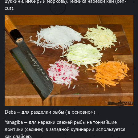
цуккини, имбирь и морковь). Техника нарезки кен (ken-
cut).
Deba — для разделки рыбы ( в основном)
Yanagiba — для нарезки свежей рыбы на тончайшие
ломтики (сасими), в западной кулинарии используется
как слайсер.