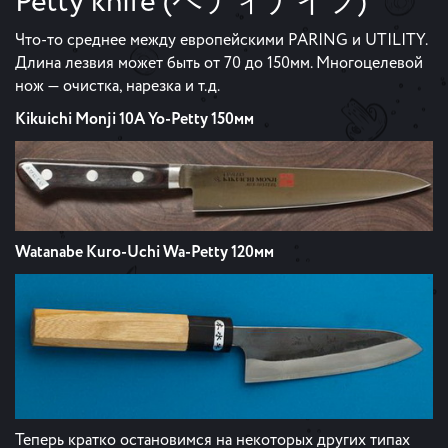
Petty knife (ペティナイフ)
Что-то среднее между европейскими PARING и UTILITY.
Длина лезвия может быть от 70 до 150мм. Многоцелевой
нож — очистка, нарезка и т.д.
Kikuichi Monji 10A Yo-Petty 150мм
Watanabe Kuro-Uchi Wa-Petty 120мм
Теперь кратко остановимся на некоторых других типах