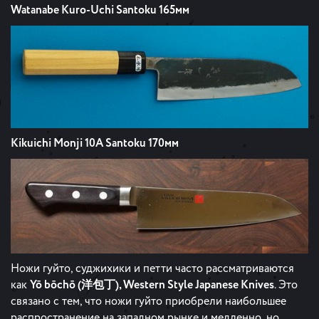
Watanabe Kuro-Uchi Santoku 165мм
Kikuichi Monji 10A Santoku 170мм
Ножи гуйто, суджихики и петти часто рассматриваются
как
Yō bōchō (洋包丁), Western Style Japanese Knives
. Это
связано с тем, что ножи гуйто приобрели наибольшее
распространение на западном рынке и медленно, но