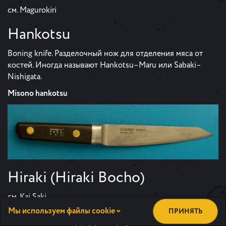
см. Magurokiri
Hankotsu
Boning knife. Разделочный нож для отделения мяса от
костей. Иногда называют Hankotsu–Maru или Sabaki–
Nishigata.
Misono hankotsu
Hiraki (Hiraki Bocho)
см. Kai Saki
Мы используем файлы cookie
ПРИНЯТЬ
Honesuki (骨スキ)