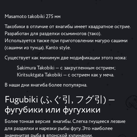
Masamoto takobiki 275 мм
Такобики в отличие от янагибы имеет квадратное острие.
Разработан для разделки осьминогов (тако).
Используется также при приготовлении магуро сашими
(сашими из тунца). Kanto style.
Существует как минимум две модификации этого ножа:
Sakimura Takobiki — с закругленным острием;
Kiritsuktgata Takobiki — с острием как у меча.
В наши дни янагиба более популярна.
Fugubiki (ふぐ引, フグ引) —
фугубики или фугухики
Более тонкая версия янагибы. Слегка гнущееся лезвие
для разделки и нарезки рыбы фугу. Это наиболее
знаменитая рыба в японской кулинарии.