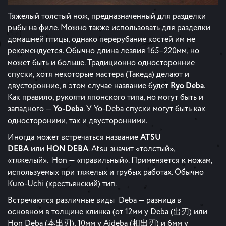
Тяжелый толстый нож, предназначенный для разделки
рыбы на филе. Можно также использовать для разделки
домашней птицы, однако перерубание костей им не
рекомендуется. Обычно длина лезвия 165–220мм, но
может быть и больше. Традиционно односторонние
спуски, хотя некоторые мастера (Такеда) делают и
двусторонние, в этом случае название будет
Ryo Deba
.
Как правило, рукояти японского типа, но могут быть и
западного —
Yo-Deba
. У Yo-Deba спуски могут быть как
одностороними, так и двусторонними.
Иногда может встречаться название
ATSU
DEBA
или
HON DEBA
. Atsu значит «толстый»,
«тяжелый». Hon — «правильный». Применяется к ножам,
используемых при тяжелых и грубых работах. Обычно
Kuro-Uchi (крестьянский) тип.
Встречаются различные виды Deba — разница в
основном в толщине клинка (от 12мм у Deba (出刃) или
Hon Deba (本出刃), 10мм у Aideba (相出刃) и 6мм у