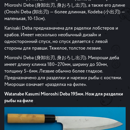
Mioroshi Deba (身卸出刃, 身おろし出刃), а также его длине
(Oroshi Deba (卸出刃) — более длинная, Kodeba (小出刃) —
маленькая, 10-13см).
Kanisaki Deba предназначена для раделки лобстеров и
крабов. Имеет несколько необычный дизайн и
односторонний спуск, но спуск делается с левой
стороны для правши. Тяжелое, толстое лезвие.
Mioroshi Deba (身卸出刃, 身おろし出刃). Миороши деба
имеет длину клинка 180–270мм, ширину до 50мм,
толщину 5–6мм. Лезвие обычно более гладкое.
Предназначено для разделки и нарезки рыбы с костями.
Миороши означает «разделка на филе».
Watanabe Kasumi Mioroshi Deba 195мм. Нож для разделки
рыбы на филе