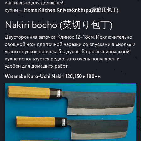
изначально для домашней
кухни —
Home Kitchen Knives&nbbsp;(家庭用包丁).
Nakiri bōchō (菜切り包丁)
Двусторонняя заточка. Клинок 12–18см. Исключительно
овощной нож для точной нарезки со спусками в «ноль» и
углом спусков порядка 5 гадусов. В профессиональной
кухне используется редко, зато очень популярен и
удобен для домашнтх работ.
Watanabe Kuro-Uchi Nakiri 120, 150 и 180мм