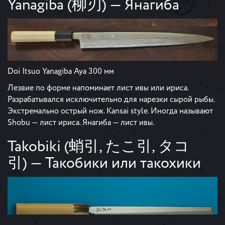
Yanagiba (柳刃) — Янагиба
Doi Itsuo Yanagiba Aya 300 мм
Лезвие по форме напоминает лист ивы или ириса.
Разрабатывался исключительно для нарезки сырой рыбы.
Экстремально острый нож. Kansai style. Иногда называют
Shobu — лист ириса. Янагиба — лист ивы.
Takobiki (蛸引, たこ引, タコ
引) — Такобики или такохики