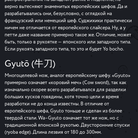
верно вытесняют знаменитых европейских шефов. Да и
разрабатывались они, безусловно, с оглядкой на
французский или немецкий шеф. Суджихики практически
ничем не отличается от европейского слайсера. Ну, а у
петти даже название примерно такое же. Отличие, может
быть, только в рукоятке — японского или западного типа.
Если рукоять западного типа, то это и будет Yo bocho.
Gyutō (牛刀)
Многоцелевой нож, аналог европейскому шефу. «Gyuto»
примерно означает «коровий меч» (Cow sword), так как
изначально скорее всего разрабатывался для разделки
больших кусков говядины, хотя точно цели и время
разработки не до конца известны. В отличие от
европейского шефа, Gyuto тоньше и сделан из более
твердой стали. Wa–Gyuto означает тот же нож, но с
традиционной японской рукотью. Двусторонние спуски
(ryoba edge). Длина лезвия от 180 до 300мм.