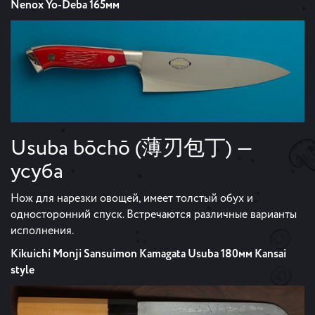
Nenox Yo-Deba 165мм
Usuba bōchō (薄刃包丁) —
усуба
Нож для нарезки овощей, имеет толстый обух и
односторонний спуск. Встречаются различные варианты
исполнения.
Kikuichi Monji Sansuimon Kamagata Usuba 180мм Kansai
style