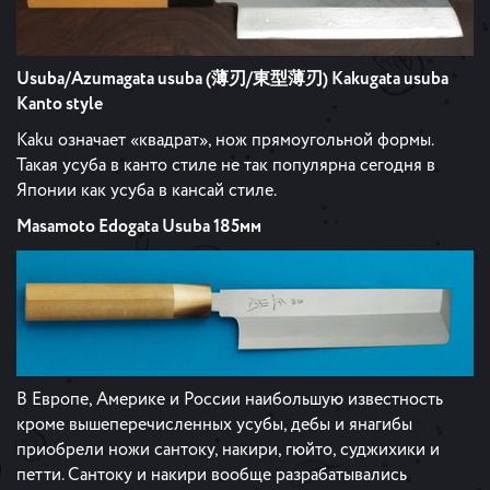
Usuba/Azumagata usuba (薄刃/東型薄刃) Kakugata usuba
Kanto style
Kaku означает «квадрат», нож прямоугольной формы.
Такая усуба в канто стиле не так популярна сегодня в
Японии как усуба в кансай стиле.
Masamoto Edogata Usuba 185мм
В Европе, Америке и России наибольшую известность
кроме вышеперечисленных усубы, дебы и янагибы
приобрели ножи сантоку, накири, гюйто, суджихики и
петти. Сантоку и накири вообще разрабатывались