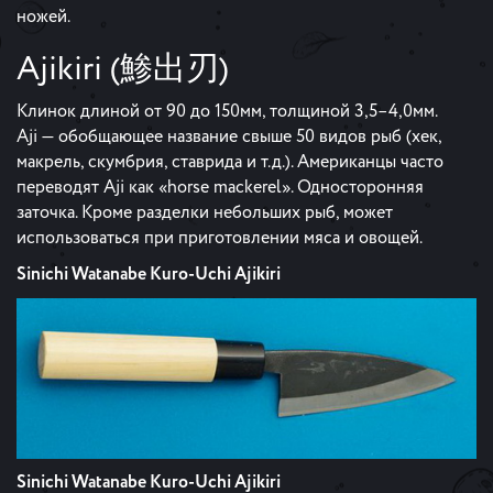
ножей.
Ajikiri (鯵出刃)
Клинок длиной от 90 до 150мм, толщиной 3,5–4,0мм.
Aji — обобщающее название свыше 50 видов рыб (хек,
макрель, скумбрия, ставрида и т.д.). Американцы часто
переводят Aji как «horse mackerel». Односторонняя
заточка. Кроме разделки небольших рыб, может
использоваться при приготовлении мяса и овощей.
Sinichi Watanabe Kuro-Uchi Ajikiri
Sinichi Watanabe Kuro-Uchi Ajikiri