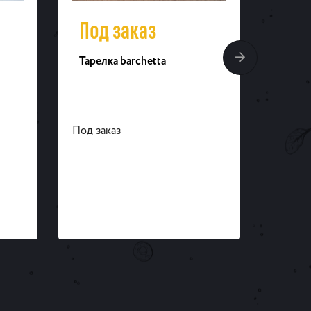
Под заказ
57
Тарелка barchetta
Блюдо
Под заказ
Под за