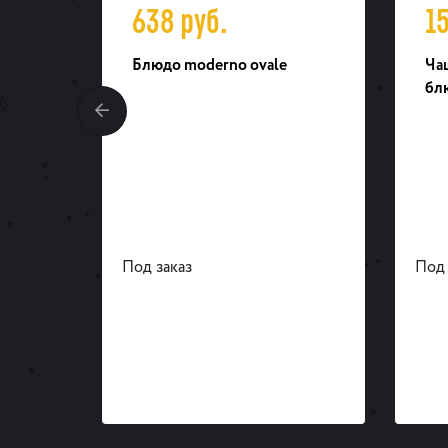
638
руб.
1
 мм
Блюдо moderno ovale
Чаш
бл
Под заказ
Под 