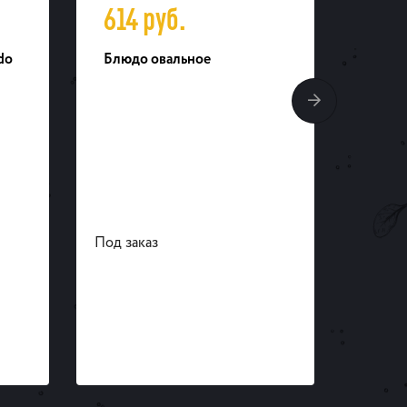
614
руб.
75
do
Блюдо овальное
Соусн
Под заказ
Под за