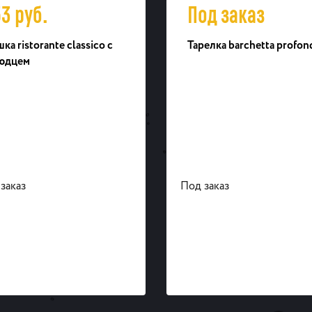
53
руб.
Под заказ
ка ristorante classico с
Тарелка barchetta profon
юдцем
заказ
Под заказ