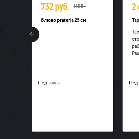
732
руб.
2
1100-
o
Блюдо prateria 25 см
Та
Тар
сте
раб
Раз
Под заказ
Под 