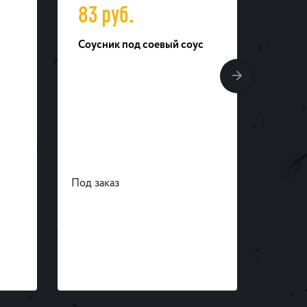
83
руб.
79
Соусник под соевый соус
Тарел
Под заказ
Под за