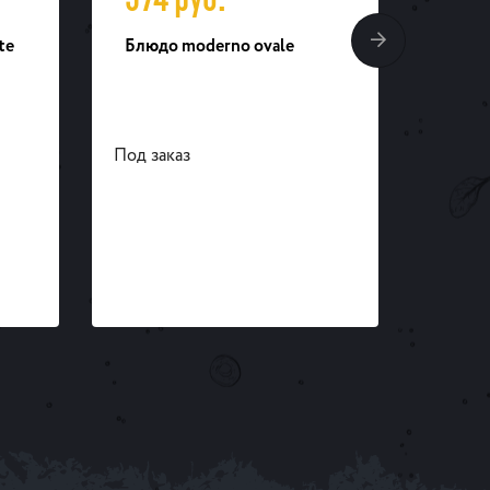
te
Блюдо moderno ovale
Тарел
Под заказ
Под за