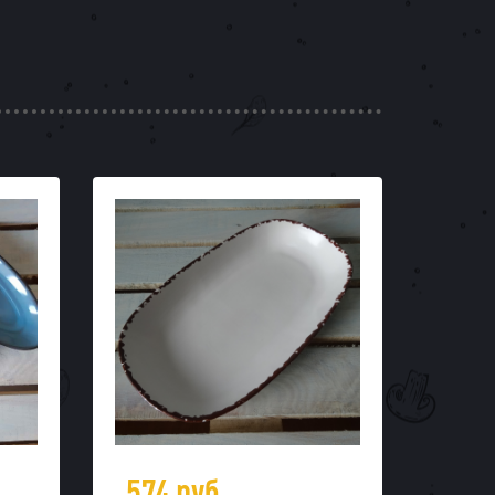
574
руб.
54