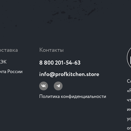
ставка
Контакты
ЭК
8 800 201-54-63
чта России
info@profkitchen.store
C
«
Политика конфиденциальности
ч
и
у
о