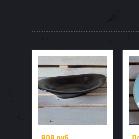
808
руб.
П