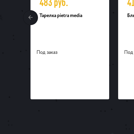
483
руб.
4
so
Тарелка pietra media
Бл
Под заказ
Под 