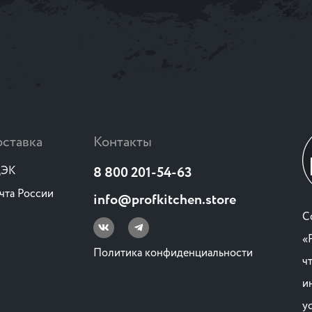
ставка
Контакты
ЭК
8 800 201-54-63
чта России
info@profkitchen.store
C
«
Политика конфиденциальности
ч
и
у