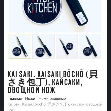
KAI SAKI. KAISAKI BŌCHŌ (貝
さき包丁), КАЙСАКИ,
ОВОЩНОЙ НОЖ
Главная
-
Ножи
-
Ножи овощные
-
Kai Saki. Kaisaki bōchō (貝さき包丁), кайсаки, овощной
нож