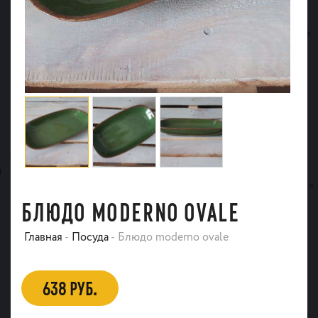
БЛЮДО MODERNO OVALE
Главная
-
Посуда
-
Блюдо moderno ovale
638 РУБ.