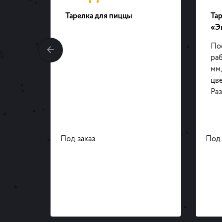
orante
Тарелка для пиццы
Тар
«Э
Пос
раб
мм,
цве
Раз
Под заказ
Под 