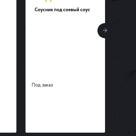
Соусник под соевый соус
Тарел
Под заказ
Под за