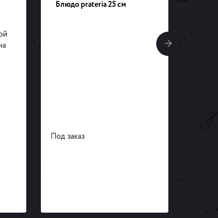
Блюдо prateria 25 см
Тарел
ой
на
Под заказ
Под за