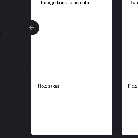
 мм
Блюдо finestra piccolo
Блю
Под заказ
Под 