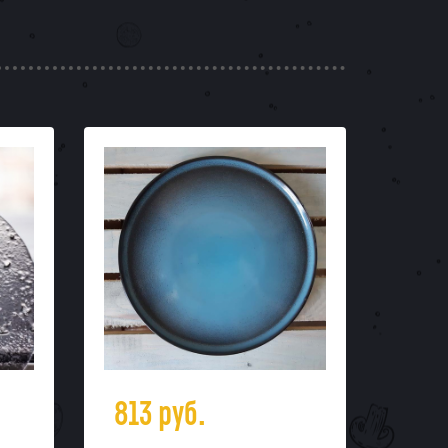
813
руб.
26