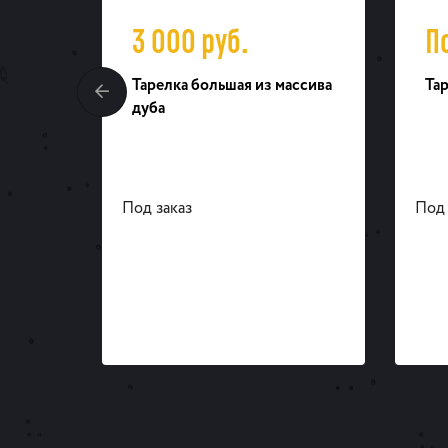
3 000
руб.
П
 мм
Тарелка большая из массива
Тар
дуба
Под заказ
Под 