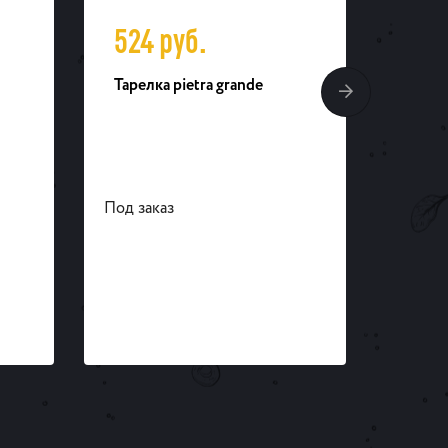
524
руб.
70
Тарелка pietra grande
Блюдо
Под заказ
Под за