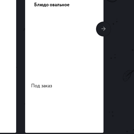
Блюдо овальное
Тарел
Под заказ
Под за