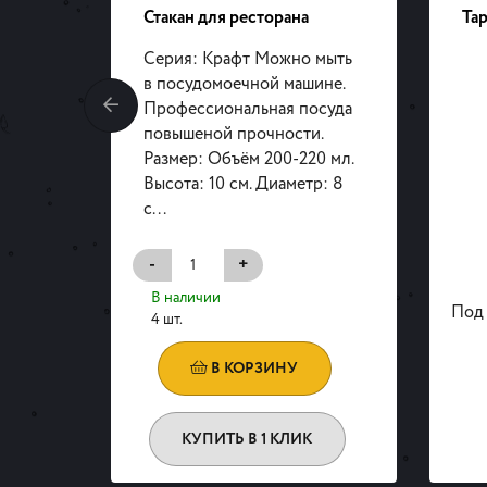
fondo
Стакан для ресторана
Тар
Серия: Крафт Можно мыть
в посудомоечной машине.
Профессиональная посуда
повышеной прочности.
Размер: Объём 200-220 мл.
Высота: 10 см. Диаметр: 8
с...
-
+
В наличии
Под 
4 шт.
В КОРЗИНУ
КУПИТЬ В 1 КЛИК