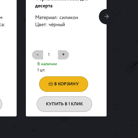
десерта
чипс
см
Материал: силикон
Разме
са:
Цвет: чёрный
Разме
6,5х6
-
+
-
В наличии
В на
1 шт.
1 шт.
В КОРЗИНУ
КУПИТЬ В 1 КЛИК