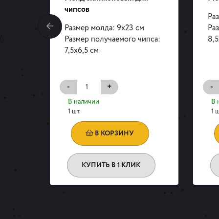
псов
чипсов
Раз
Размер молда: 9х23 см
Ра
ипса:
Размер получаемого чипса:
8,5
7,5х6,5 см
-
+
-
В наличии
В 
1 шт.
1 ш
В КОРЗИНУ
КУПИТЬ В 1 КЛИК