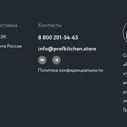
ставка
Контакты
ЭК
8 800 201-54-63
чта России
info@profkitchen.store
C
«
Политика конфиденциальности
ч
и
у
о
Г