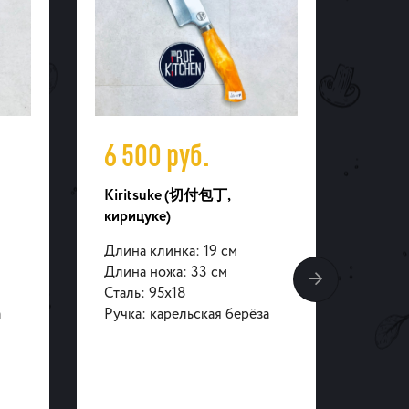
6 500
руб.
6 6
Kiritsuke (切付包丁,
Шеф 
кирицуке)
Длина
Длина клинка: 19 см
ножа:
Длина ножа: 33 см
Вес н
Сталь: 95х18
двус
а
Ручка: карельская берёза
симме
карел
стаби