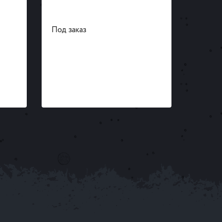
-
В на
Под заказ
1 шт.