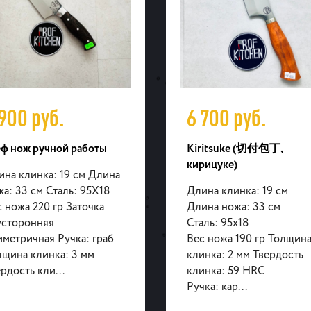
 900
руб.
6 700
руб.
ф нож ручной работы
Kiritsuke (切付包丁,
кирицуке)
ина клинка: 19 см Длина
а: 33 см Сталь: 95X18
Длина клинка: 19 см
 ножа 220 гр Заточка
Длина ножа: 33 см
усторонняя
Сталь: 95х18
метричная Ручка: граб
Вес ножа 190 гр Толщин
лщина клинка: 3 мм
клинка: 2 мм Твердость
рдость кли...
клинка: 59 HRC
Ручка: кар...