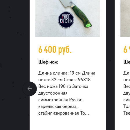
6 400
руб.
6
Шеф нож
Ше
Длина
Длина клинка: 19 см Длина
Дл
X18
ножа: 32 см Сталь: 95X18
нож
ка
Вес ножа 190 гр Заточка
Вес
двусторонняя
дв
симметричная Ручка:
сим
карельская береза,
То
..
стабилизированная То...
Тве