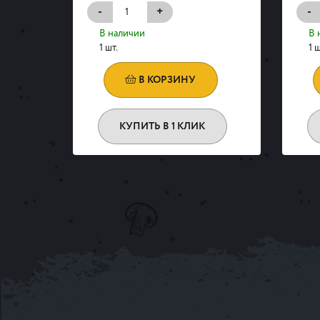
-
+
-
В наличии
В 
1 шт.
1 ш
В КОРЗИНУ
КУПИТЬ В 1 КЛИК