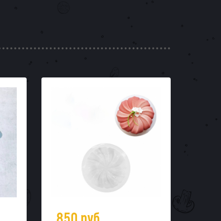
850
руб.
65