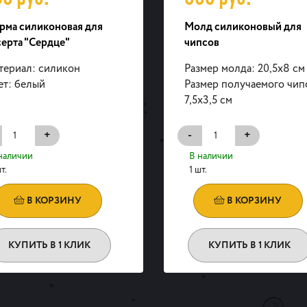
рма силиконовая для
Молд силиконовый для
ерта "Сердце"
чипсов
териал: силикон
Размер молда: 20,5х8 см
ет: белый
Размер получаемого чип
7,5х3,5 см
+
-
+
наличии
В наличии
т.
1 шт.
В КОРЗИНУ
В КОРЗИНУ
КУПИТЬ В 1 КЛИК
КУПИТЬ В 1 КЛИК