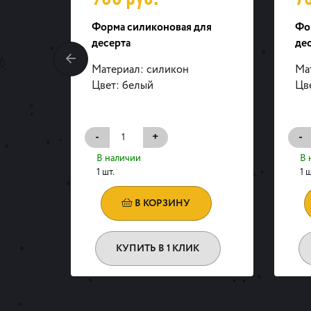
ля
Форма силиконовая для
Фо
десерта
дес
Материал: силикон
Ма
Цвет: белый
Цв
-
+
-
В наличии
В 
1 шт.
1 ш
В КОРЗИНУ
КУПИТЬ В 1 КЛИК