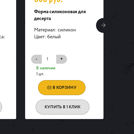
Форма силиконовая для
Форма
десерта
десер
Материал: силикон
Матер
са:
Цвет: белый
Цвет:
-
+
-
В наличии
В на
1 шт.
1 шт.
В КОРЗИНУ
КУПИТЬ В 1 КЛИК