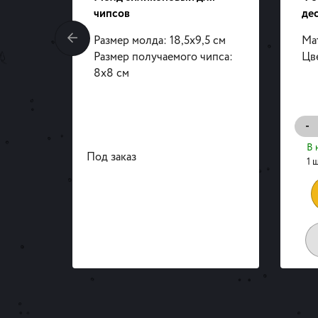
чипсов
дес
Размер молда: 18,5х9,5 см
Ма
Размер получаемого чипса:
Цв
8х8 см
-
В 
Под заказ
1 ш