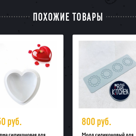
ПОХОЖИЕ ТОВАРЫ
50
руб.
800
руб.
рма силиконовая для
Молд силиконовый для