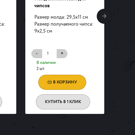
чипсов
десер
Размер молда: 29,5х11 см
Разме
са:
Размер получаемого чипса:
Разме
9х2,5 см
8х8 с
-
+
-
В наличии
В на
2 шт.
1 шт.
В КОРЗИНУ
КУПИТЬ В 1 КЛИК