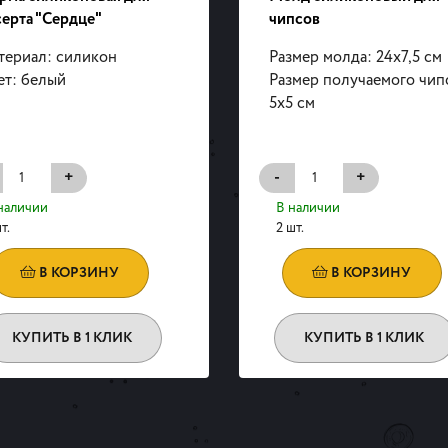
ерта "Сердце"
чипсов
териал: силикон
Размер молда: 24х7,5 см
ет: белый
Размер получаемого чип
5х5 см
+
-
+
наличии
В наличии
т.
2 шт.
В КОРЗИНУ
В КОРЗИНУ
КУПИТЬ В 1 КЛИК
КУПИТЬ В 1 КЛИК