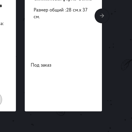
в
чипс
Размер общий :28 см.x 37
см.
Разме
а:
Разме
6,5х6
-
В на
Под заказ
1 шт.