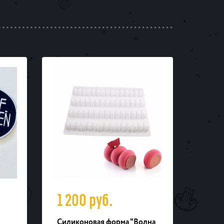
1 200
руб.
1 0
Силиконовая форма "Волна
Молд