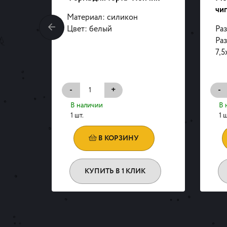
чи
Материал: силикон
 см
Цвет: белый
Раз
ипса:
Ра
7,5
-
+
-
В наличии
В 
1 шт.
1 ш
В КОРЗИНУ
КУПИТЬ В 1 КЛИК