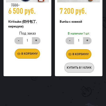
7300-
6 500
руб.
7 200
руб.
Kiritsuke (切付包丁,
Bunka с ковкой
кирицуке)
Под заказ
В наличии 1 шт.
-
+
-
+
В КОРЗИНУ
В КОРЗИНУ
КУПИТЬ В 1 КЛИК