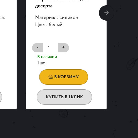
десерта
торта
са:
Материал: силикон
Разме
Цвет: белый
высот
-
+
-
В наличии
В на
1 шт.
1 шт.
В КОРЗИНУ
КУПИТЬ В 1 КЛИК