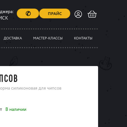
еджера:
✆
ПРАЙС
 МСК
ДОСТАВКА
МАСТЕР-КЛАССЫ
КОНТАКТЫ
ПСОВ
орма силиконовая для чипсов
шт
В наличии