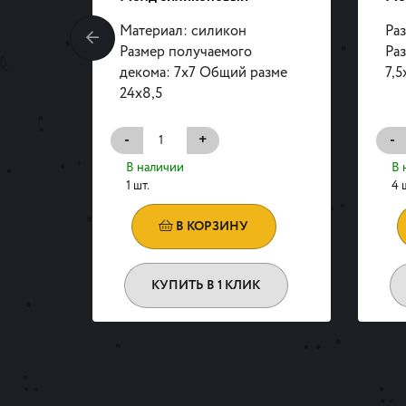
Материал: силикон
Раз
Размер получаемого
Ра
декома: 7х7 Общий разме
7,5
24х8,5
-
+
-
В наличии
В 
1 шт.
4 
В КОРЗИНУ
КУПИТЬ В 1 КЛИК