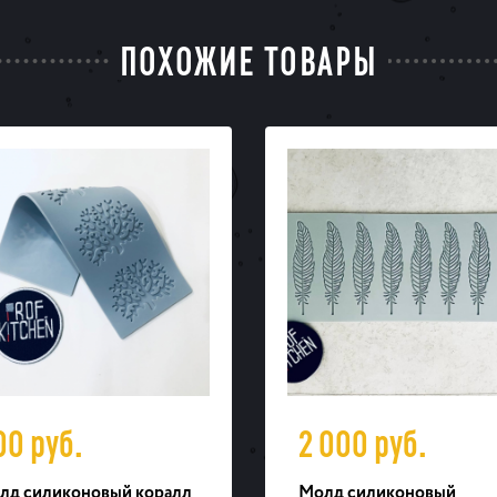
ПОХОЖИЕ ТОВАРЫ
ИЯ
00
руб.
2 000
руб.
лд силиконовый коралл
Молд силиконовый