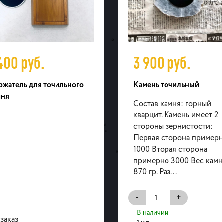
 400
руб.
3 900
руб.
ржатель для точильного
Камень точильный
мня
Состав камня: горный
кварцит. Камень имеет 2
стороны зернистости:
Первая сторона пример
1000 Вторая сторона
примерно 3000 Вес камн
870 гр. Раз...
-
+
В наличии
заказ