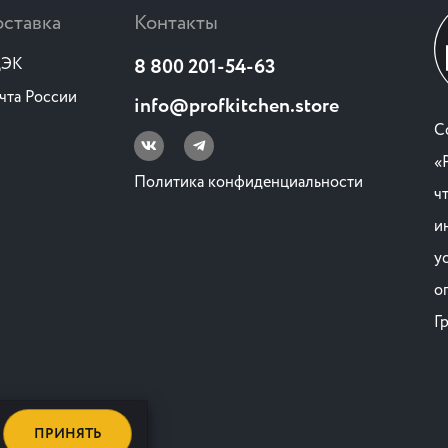
ставка
Контакты
ЭК
8 800 201-54-63
чта России
info@profkitchen.store
C
«
Политика конфиденциальности
ч
и
у
о
Г
ПРИНЯТЬ