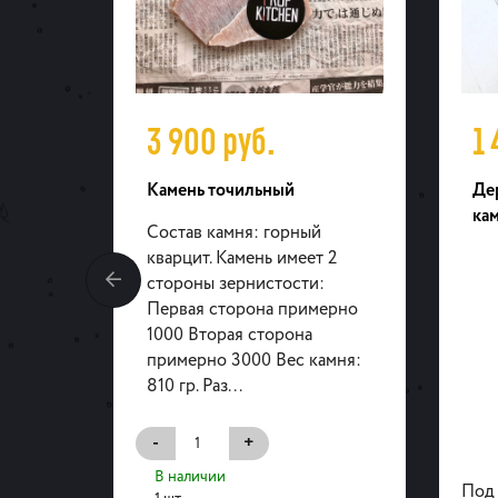
3 900
руб.
1
000
Камень точильный
Де
ка
Состав камня: горный
кварцит. Камень имеет 2
стороны зернистости:
Первая сторона примерно
1000 Вторая сторона
примерно 3000 Вес камня:
810 гр. Раз...
-
+
В наличии
Под 