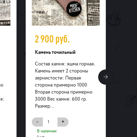
2 900
руб.
3 9
Камень точильный
Камен
Состав камня: яшма горная.
Соста
Камень имеет 2 стороны
Камен
зернистости: Первая
зерни
но
сторона примерно 1000
сторо
Вторая сторона примерно
Втора
я:
3000 Вес камня: 600 гр.
3000 
Размер...
Размер
-
+
-
В наличии
В на