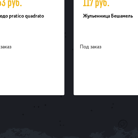
53
руб.
117
руб.
до pratico quadrato
Жульенница Бешамель
заказ
Под заказ