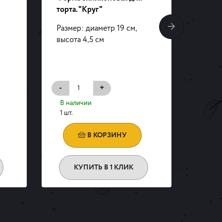
торта. "Круг"
десер
Размер: диаметр 19 см,
Матер
высота 4,5 см
Цвет:
-
+
-
В наличии
В на
1 шт.
1 шт.
В КОРЗИНУ
КУПИТЬ В 1 КЛИК