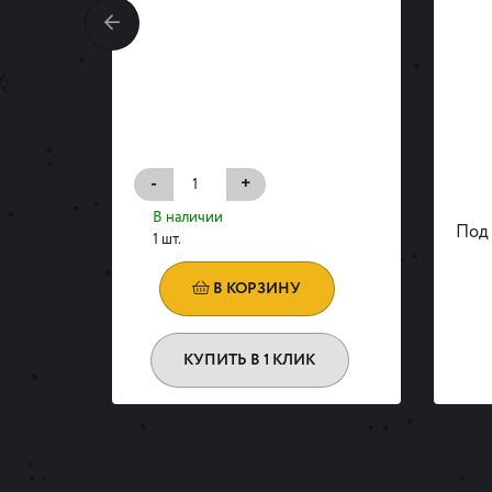
своим
 и
-
+
В наличии
Под 
1 шт.
В КОРЗИНУ
КУПИТЬ В 1 КЛИК