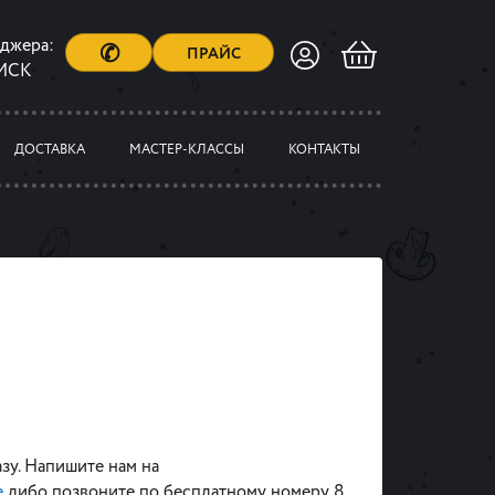
еджера:
✆
ПРАЙС
 МСК
ДОСТАВКА
МАСТЕР-КЛАССЫ
КОНТАКТЫ
азу. Напишите нам на
e
либо позвоните по бесплатному номеру 8