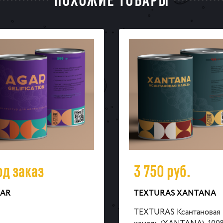
од заказ
3 750
руб.
AR
TEXTURAS XANTANA
TEXTURAS Ксантановая