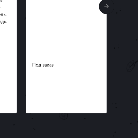
%
ADRIA
р
(текст
ль.
Sodiu
дь.
натур
класи
получ
Под заказ
Под за