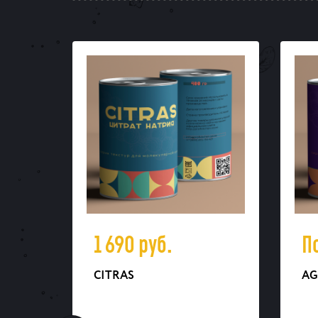
1 690
руб.
П
CITRAS
AG