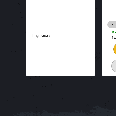
-
В 
Под заказ
1 ш