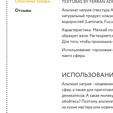
Описание товара
TEXTURAS BY FERRAN AD
Отзывы
Альгинат натрия (
текстура A
натуральный продукт, класи
водорослей (Laminaria, Fucus
Характеристика: Мелкий по
образует желе. Растворяетс
Для того, чтобы произошла
Использование: гороховые 
манго сферы.
ИСПОЛЬЗОВАНИЕ
Альгинат натрия - незамен
сфер, а также для приготов
деликатесов. А какая молек
обойтись? Поэтому альгина
на кухне мастера или нович