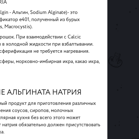
RIA
lgin - Альгин, Sodium Alginate
)- это
фикатор e401, полученный из бурых
, Macrocystis).
рошок. При взаимодействии с Calcic
я в холодной жидкости при взбалтывании.
 сферификация не требуется нагревания.
сферы, морковно-имбирная икра, какао икра,
 АЛЬГИНАТА НАТРИЯ
имый продукт для приготовления различных
ления соусов, сиропов, молочных
улярная кухня без всего этого может
т натрия обязательно должен присутствовать
ка.