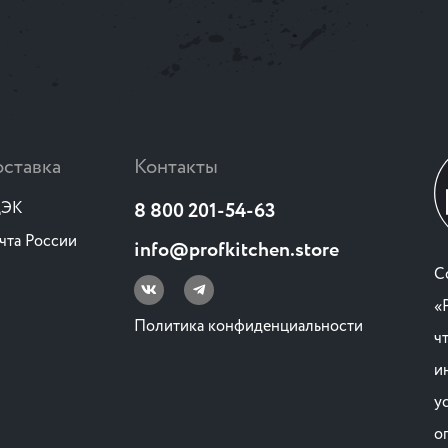
ставка
Контакты
ЭК
8 800 201-54-63
чта России
info@profkitchen.store
C
«
Политика конфиденциальности
ч
и
у
о