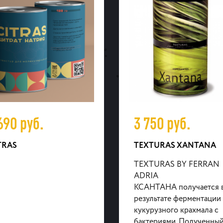
 690
руб.
3 750
руб.
TRAS
TEXTURAS XANTANA
TEXTURAS BY FERRAN
ADRIA
КСАНТАНА получается 
результате ферментации
кукурузного крахмала с
бактериями. Полученны