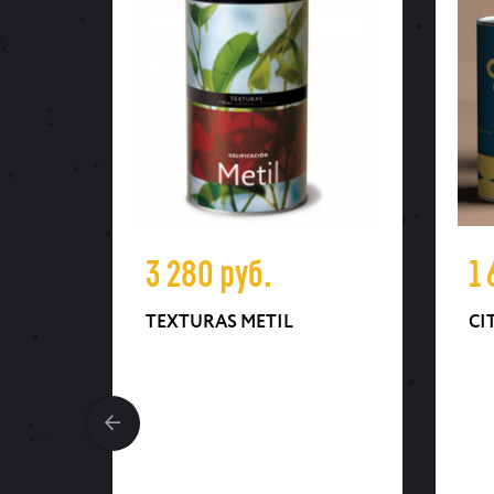
3 280
руб.
1
TEXTURAS METIL
CI